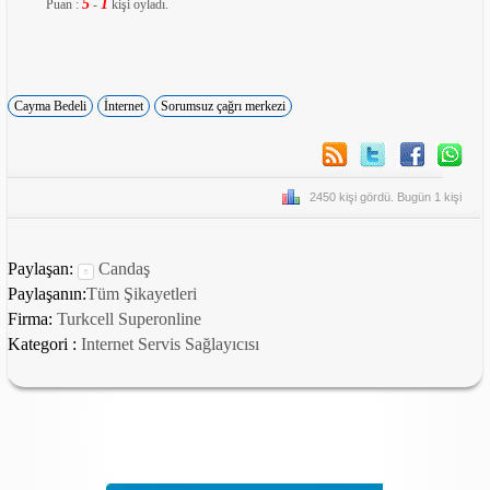
5
1
Puan :
-
kişi oyladı.
Cayma Bedeli
İnternet
Sorumsuz çağrı merkezi
2450 kişi gördü. Bugün 1 kişi
Paylaşan:
Candaş
Paylaşanın:
Tüm Şikayetleri
Firma:
Turkcell Superonline
Kategori :
Internet Servis Sağlayıcısı