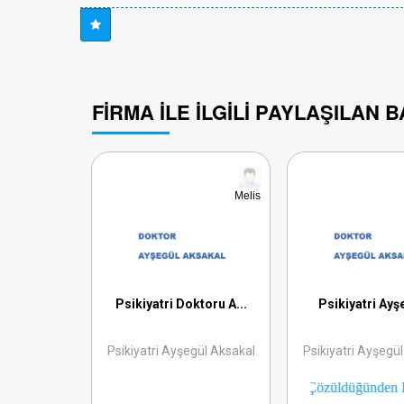
FIRMA ILE İLGILI PAYLAŞILAN 
Melis
Psikiyatri Doktoru A...
Psikiyatri Ayşe
Psikiyatri Ayşegül Aksakal
Psikiyatri Ayşegü
Kullanıcımızın Isteği Üzerine Şikayeti Çözüldüğünden Dola