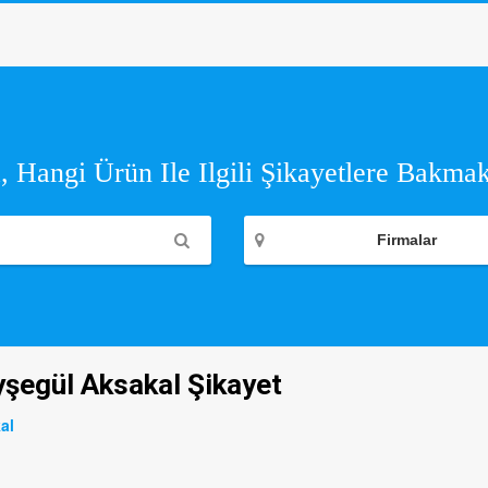
 Hangi Ürün Ile Ilgili Şikayetlere Bakmak
Firmalar
yşegül Aksakal Şikayet
al