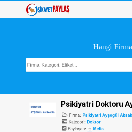
Hangi Firma,
Psikiyatri Doktoru A
Firma
:
Psikiyatri Ayşegül Aksak
Kategori
:
Doktor
Paylaşan
:
Melis