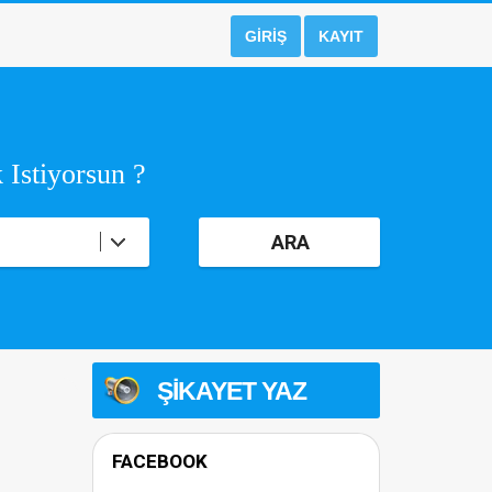
GIRIŞ
KAYIT
 Istiyorsun ?
ARA
ŞIKAYET YAZ
FACEBOOK