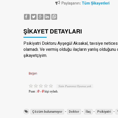
Paylaşanın
:
Tüm Şikayetleri

ŞIKAYET DETAYLARI
Psikiyatri Doktoru Ayşegül Aksakal, tavsiye netice
olamadı. Ve vermiş olduğu ilaçların yanlış olduğun
şikayetçiyim.
Beğen
Sizin Puanınız:
Oyunuz yok
0
0
Puan :
-
kişi oyladı.
-
-
-
-
Çözüm bulunamıyor
Doktor
İlaç
Psikiyatri