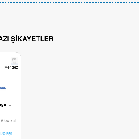
BAZI ŞIKAYETLER
Mendez
gül...
l Aksakal
yı Yayından Kaldırılmıştır