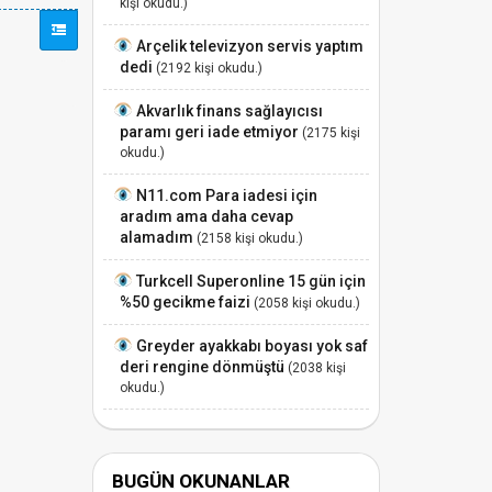
kişi okudu.)
Arçelik televizyon servis yaptım
dedi
(2192 kişi okudu.)
Akvarlık finans sağlayıcısı
paramı geri iade etmiyor
(2175 kişi
okudu.)
N11.com Para iadesi için
aradım ama daha cevap
alamadım
(2158 kişi okudu.)
Turkcell Superonline 15 gün için
%50 gecikme faizi
(2058 kişi okudu.)
Greyder ayakkabı boyası yok saf
deri rengine dönmüştü
(2038 kişi
okudu.)
BUGÜN OKUNANLAR