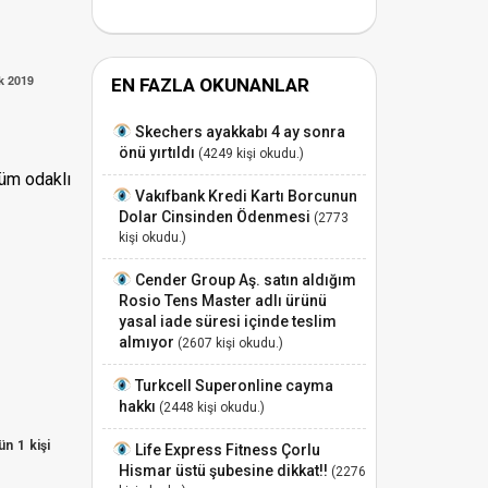
k 2019
EN FAZLA OKUNANLAR
Skechers ayakkabı 4 ay sonra
önü yırtıldı
(4249 kişi okudu.)
züm odaklı
Vakıfbank Kredi Kartı Borcunun
Dolar Cinsinden Ödenmesi
(2773
kişi okudu.)
Cender Group Aş. satın aldığım
Rosio Tens Master adlı ürünü
yasal iade süresi içinde teslim
almıyor
(2607 kişi okudu.)
Turkcell Superonline cayma
hakkı
(2448 kişi okudu.)
ün 1 kişi
Life Express Fitness Çorlu
Hismar üstü şubesine dikkat!!
(2276