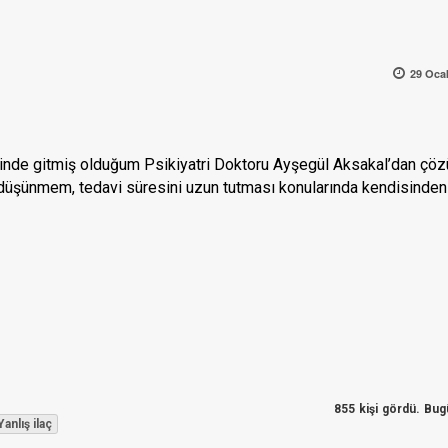
29 Oca
sinde gitmiş olduğum Psikiyatri Doktoru Ayşegül Aksakal’dan çö
u düşünmem, tedavi süresini uzun tutması konularında kendisinden
855 kişi gördü. Bug
Yanlış ilaç