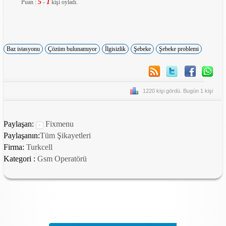
5
1
Puan :
-
kişi oyladı.
Baz istasyonu
Çözüm bulunamıyor
İlgisizlik
Şebeke
Şebeke problemi
1220 kişi gördü. Bugün 1 kişi
Paylaşan:
Fixmenu
Paylaşanın:
Tüm Şikayetleri
Firma:
Turkcell
Kategori :
Gsm Operatörü