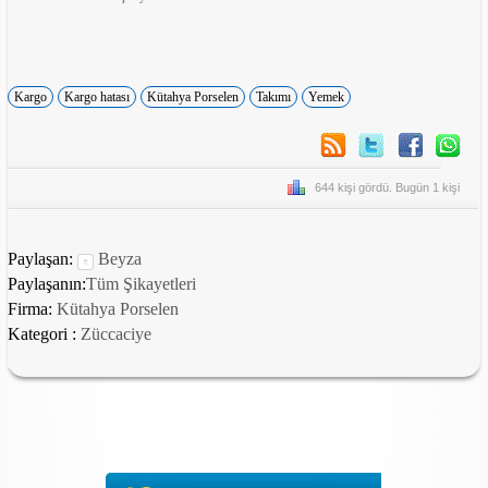
Kargo
Kargo hatası
Kütahya Porselen
Takımı
Yemek
644 kişi gördü. Bugün 1 kişi
Paylaşan:
Beyza
Paylaşanın:
Tüm Şikayetleri
Firma:
Kütahya Porselen
Kategori :
Züccaciye