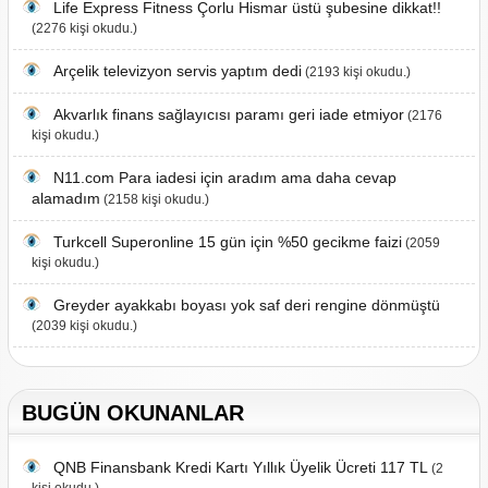
Life Express Fitness Çorlu Hismar üstü şubesine dikkat!!
(2276 kişi okudu.)
Arçelik televizyon servis yaptım dedi
(2193 kişi okudu.)
Akvarlık finans sağlayıcısı paramı geri iade etmiyor
(2176
kişi okudu.)
N11.com Para iadesi için aradım ama daha cevap
alamadım
(2158 kişi okudu.)
Turkcell Superonline 15 gün için %50 gecikme faizi
(2059
kişi okudu.)
Greyder ayakkabı boyası yok saf deri rengine dönmüştü
(2039 kişi okudu.)
BUGÜN OKUNANLAR
QNB Finansbank Kredi Kartı Yıllık Üyelik Ücreti 117 TL
(2