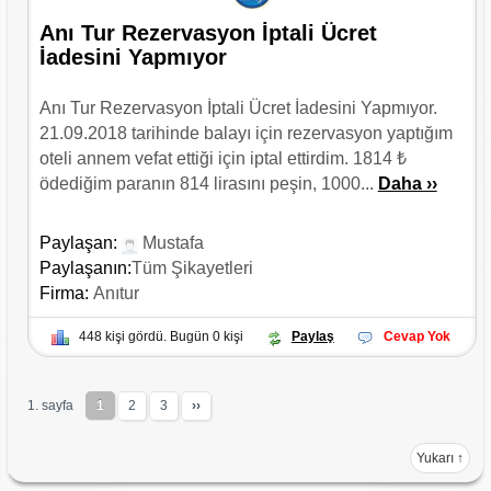
Anı Tur Rezervasyon İptali Ücret
İadesini Yapmıyor
Anı Tur Rezervasyon İptali Ücret İadesini Yapmıyor.
21.09.2018 tarihinde balayı için rezervasyon yaptığım
oteli annem vefat ettiği için iptal ettirdim. 1814 ₺
ödediğim paranın 814 lirasını peşin, 1000...
Daha ››
Paylaşan:
Mustafa
Paylaşanın:
Tüm Şikayetleri
Firma:
Anıtur
448 kişi gördü. Bugün 0 kişi
Paylaş
Cevap Yok
1. sayfa
1
2
3
››
Yukarı ↑