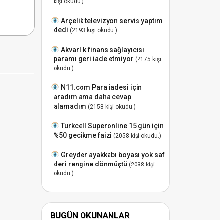
kişi okudu.)
Arçelik televizyon servis yaptım
dedi
(2193 kişi okudu.)
Akvarlık finans sağlayıcısı
paramı geri iade etmiyor
(2175 kişi
okudu.)
N11.com Para iadesi için
aradım ama daha cevap
alamadım
(2158 kişi okudu.)
Turkcell Superonline 15 gün için
%50 gecikme faizi
(2058 kişi okudu.)
Greyder ayakkabı boyası yok saf
deri rengine dönmüştü
(2038 kişi
okudu.)
BUGÜN OKUNANLAR