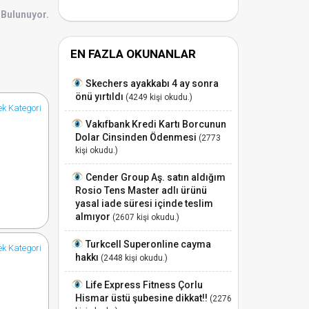
 Bulunuyor.
EN FAZLA OKUNANLAR
Skechers ayakkabı 4 ay sonra
önü yırtıldı
(4249 kişi okudu.)
k Kategori
Vakıfbank Kredi Kartı Borcunun
Dolar Cinsinden Ödenmesi
(2773
kişi okudu.)
Cender Group Aş. satın aldığım
Rosio Tens Master adlı ürünü
yasal iade süresi içinde teslim
almıyor
(2607 kişi okudu.)
Turkcell Superonline cayma
k Kategori
hakkı
(2448 kişi okudu.)
Life Express Fitness Çorlu
Hismar üstü şubesine dikkat!!
(2276