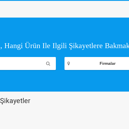
 Hangi Ürün Ile Ilgili Şikayetlere Bakmak
Firmalar
Şikayetler