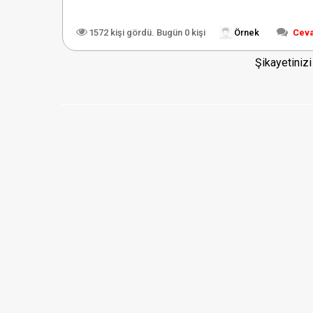
1572 kişi gördü. Bugün 0 kişi
Örnek
Cev
Şikayetiniz