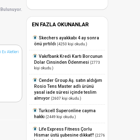
 Bulunuyor.
EN FAZLA OKUNANLAR
Skechers ayakkabı 4 ay sonra
önü yırtıldı
(4250 kişi okudu.)
i Ev Aletleri
Vakıfbank Kredi Kartı Borcunun
Dolar Cinsinden Ödenmesi
(2773
kişi okudu.)
Cender Group Aş. satın aldığım
Rosio Tens Master adlı ürünü
yasal iade süresi içinde teslim
almıyor
(2607 kişi okudu.)
Turkcell Superonline cayma
hakkı
(2449 kişi okudu.)
Life Express Fitness Çorlu
Hismar üstü şubesine dikkat!!
(2276