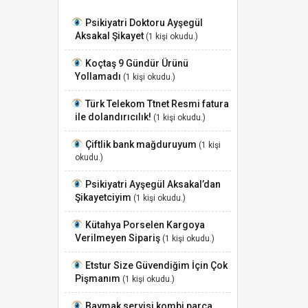
Psikiyatri Doktoru Ayşegül
Aksakal Şikayet
(1 kişi okudu.)
Koçtaş 9 Gündür Ürünü
Yollamadı
(1 kişi okudu.)
Türk Telekom Ttnet Resmi fatura
ile dolandırıcılık!
(1 kişi okudu.)
Çiftlik bank mağduruyum
(1 kişi
okudu.)
Psikiyatri Ayşegül Aksakal’dan
Şikayetciyim
(1 kişi okudu.)
Kütahya Porselen Kargoya
Verilmeyen Sipariş
(1 kişi okudu.)
Etstur Size Güvendiğim İçin Çok
Pişmanım
(1 kişi okudu.)
Baymak servisi kombi parça