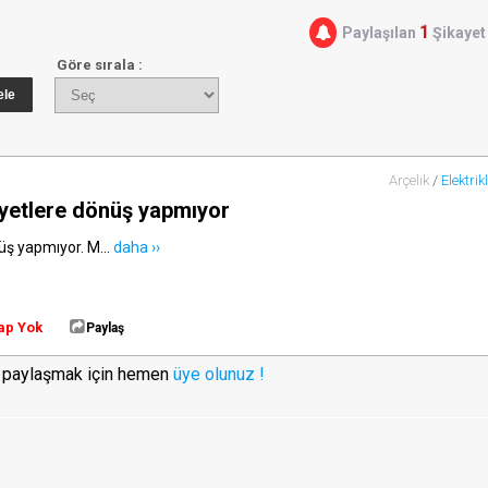
1
Paylaşılan
Şikayet
Göre sırala :
Arçelik
/
Elektrikl
ayetlere dönüş yapmıyor
üş yapmıyor. M...
daha ››
ap Yok
Paylaş
i paylaşmak için hemen
üye olunuz !