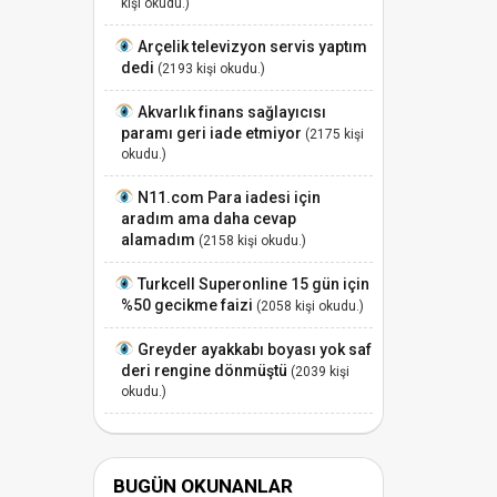
kişi okudu.)
Arçelik televizyon servis yaptım
dedi
(2193 kişi okudu.)
Akvarlık finans sağlayıcısı
paramı geri iade etmiyor
(2175 kişi
okudu.)
N11.com Para iadesi için
aradım ama daha cevap
alamadım
(2158 kişi okudu.)
Turkcell Superonline 15 gün için
%50 gecikme faizi
(2058 kişi okudu.)
Greyder ayakkabı boyası yok saf
deri rengine dönmüştü
(2039 kişi
okudu.)
BUGÜN OKUNANLAR