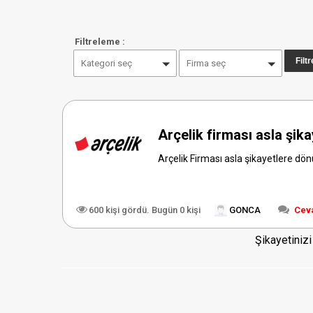
Filtreleme :
Kategori seç
Firma seç
Arçelik firması asla şik
Arçelik Firması asla şikayetlere dön
600 kişi gördü. Bugün 0 kişi
GONCA
Cev
Şikayetiniz