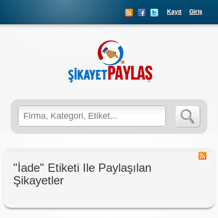
Kayıt
Giriş
Search
for:
"İade" Etiketi Ile Paylaşılan
Şikayetler