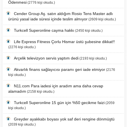
Ödenmesi
(2776 kişi okudu.)
Cender Group Aş. satın aldığım Rosio Tens Master adlı
ürünü yasal iade süresi içinde teslim almıyor
(2609 kişi okudu.)
Turkcell Superonline cayma hakkı
(2450 kişi okudu.)
Life Express Fitness Çorlu Hismar üstü şubesine dikkat!!
(2276 kişi okudu.)
Arçelik televizyon servis yaptım dedi
(2193 kişi okudu.)
Akvarlık finans sağlayıcısı paramı geri iade etmiyor
(2176
kişi okudu.)
N11.com Para iadesi için aradım ama daha cevap
alamadım
(2158 kişi okudu.)
Turkcell Superonline 15 gün için %50 gecikme faizi
(2059
kişi okudu.)
Greyder ayakkabı boyası yok saf deri rengine dönmüştü
(2039 kişi okudu.)