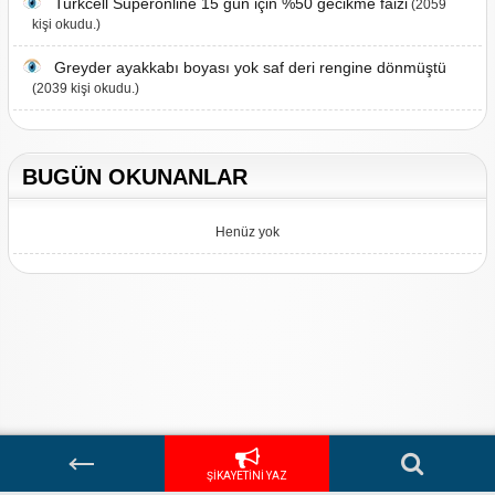
Turkcell Superonline 15 gün için %50 gecikme faizi
(2059
kişi okudu.)
Greyder ayakkabı boyası yok saf deri rengine dönmüştü
(2039 kişi okudu.)
BUGÜN OKUNANLAR
Henüz yok
Hakkımızda
/
Firma Adres Bulma
/
Yardım
/
Bize Yazın