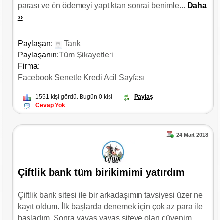
parası ve ön ödemeyi yaptıktan sonrai benimle...
Daha
››
Paylaşan:
Tarık
Paylaşanın:
Tüm Şikayetleri
Firma:
Facebook Senetle Kredi Acil Sayfası
1551 kişi gördü. Bugün 0 kişi
Paylaş
Cevap Yok
24 Mart 2018
Çiftlik bank tüm birikimimi yatırdım
Çiftlik bank sitesi ile bir arkadaşımın tavsiyesi üzerine
kayıt oldum. İlk başlarda denemek için çok az para ile
başladım. Sonra yavaş yavaş siteye olan güvenim