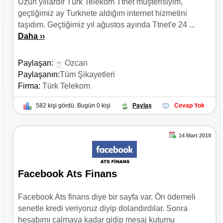
Uzun yıllardır Türk Telekom Ttnet müşterisiyim,
geçtiğimiz ay Turknete aldığım internet hizmetini
taşıdım. Geçtiğimiz yıl ağustos ayında Ttnet'e 24 ...
Daha ››
Paylaşan:
Ozcan
Paylaşanın:
Tüm Şikayetleri
Firma:
Türk Telekom
582 kişi gördü. Bugün 0 kişi
Paylaş
Cevap Yok
14 Mart 2019
Facebook Ats Finans
Facebook Ats finans diye bir sayfa var. Ön ödemeli
senetle kredi veriyoruz diyip dolandırdılar. Sonra
hesabımı çalmaya kadar gidip mesaj kutumu