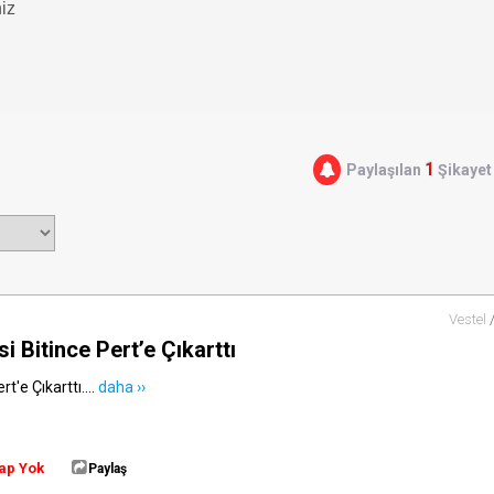
niz
1
Paylaşılan
Şikayet
Vestel
i Bitince Pert’e Çıkarttı
t'e Çıkarttı....
daha ››
ap Yok
Paylaş