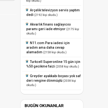
kişi okudu.)
Arçelik televizyon servis yaptım
dedi
(2192 kişi okudu.)
Akvarlık finans sağlayıcısı
paramı geri iade etmiyor
(2175 kişi
okudu.)
N11.com Para iadesi için
aradım ama daha cevap
alamadım
(2158 kişi okudu.)
Turkcell Superonline 15 gün için
%50 gecikme faizi
(2058 kişi okudu.)
Greyder ayakkabı boyası yok saf
deri rengine dönmüştü
(2038 kişi
okudu.)
BUGÜN OKUNANLAR