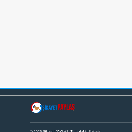
© 2026 Şikayet PAYLAŞ. Tum Hakki Saklidir.