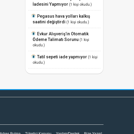
İadesini Yapmıyor
(1 kişi okudu.)
Pegasus hava yolları kalkış
saatini değiştirdi
(1 kişi okudu.)
Evkur Alışveriş’in Otomatik
Ödeme Talimatı Sorunu
(1 kişi
okudu.)
Tatil sepeti iade yapmıyor
(1 kişi
okudu.)
 Adres Bulma
Tüketici Kanunu
Yardım/Destek
Bize Yazın!