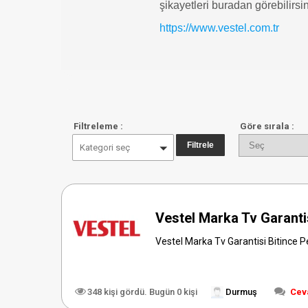
şikayetleri buradan görebilirsi
https://www.vestel.com.tr
Filtreleme :
Göre sırala :
Kategori seç
Vestel Marka Tv Garantis
Vestel Marka Tv Garantisi Bitince Per
348 kişi gördü. Bugün 0 kişi
Durmuş
Cev