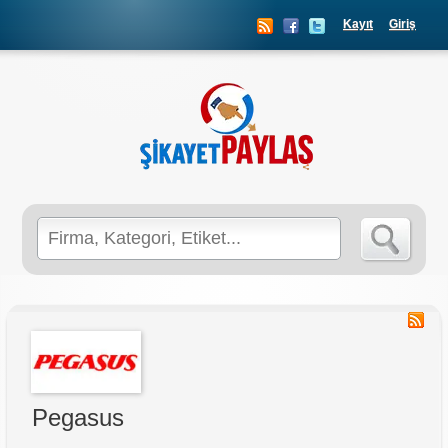
Kayıt
Giriş
Search
for:
Pegasus