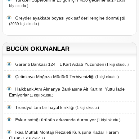
Turkcell Superonline 15 gün için %50 gecikme faizi
(2059
kişi okudu.)
Greyder ayakkabı boyası yok saf deri rengine dönmüştü
(2039 kişi okudu.)
BUGÜN OKUNANLAR
Garanti Bankası 124 TL Kart Aidatı Yüzünden
(1 kişi okudu.)
Çetinkaya Mağaza Müdürü Terbiyesizliği
(1 kişi okudu.)
Halkbank Atm Almanya Bankasına Ait Kartımı Yuttu İade
Etmiyorlar
(1 kişi okudu.)
Trendyol tam bir hayal kırıklığı
(1 kişi okudu.)
Evkur sattığı ürünün arkasında durmuyor
(1 kişi okudu.)
İkea Mutfak Montajı Rezaleti Kuruşuna Kadar Haram
Olsun
(1 kişi okudu.)