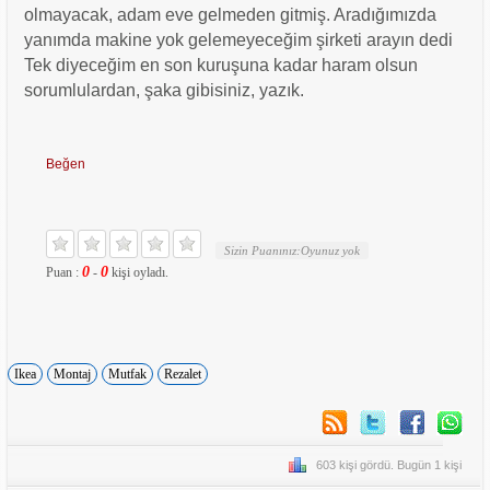
olmayacak, adam eve gelmeden gitmiş. Aradığımızda
yanımda makine yok gelemeyeceğim şirketi arayın dedi
Tek diyeceğim en son kuruşuna kadar haram olsun
sorumlulardan, şaka gibisiniz, yazık.
Beğen
Sizin Puanınız:
Oyunuz yok
0
0
Puan :
-
kişi oyladı.
Ikea
Montaj
Mutfak
Rezalet
603 kişi gördü. Bugün 1 kişi