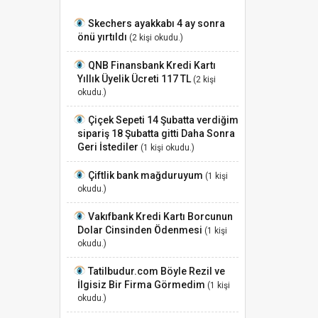
Skechers ayakkabı 4 ay sonra
önü yırtıldı
(2 kişi okudu.)
QNB Finansbank Kredi Kartı
Yıllık Üyelik Ücreti 117 TL
(2 kişi
okudu.)
Çiçek Sepeti 14 Şubatta verdiğim
sipariş 18 Şubatta gitti Daha Sonra
Geri İstediler
(1 kişi okudu.)
Çiftlik bank mağduruyum
(1 kişi
okudu.)
Vakıfbank Kredi Kartı Borcunun
Dolar Cinsinden Ödenmesi
(1 kişi
okudu.)
Tatilbudur.com Böyle Rezil ve
İlgisiz Bir Firma Görmedim
(1 kişi
okudu.)