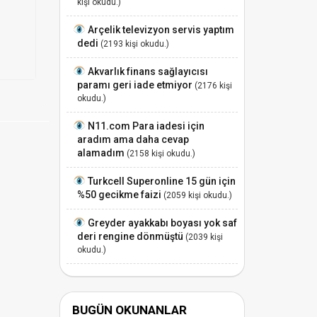
kişi okudu.)
Arçelik televizyon servis yaptım
dedi
(2193 kişi okudu.)
Akvarlık finans sağlayıcısı
paramı geri iade etmiyor
(2176 kişi
okudu.)
N11.com Para iadesi için
aradım ama daha cevap
alamadım
(2158 kişi okudu.)
Turkcell Superonline 15 gün için
%50 gecikme faizi
(2059 kişi okudu.)
Greyder ayakkabı boyası yok saf
deri rengine dönmüştü
(2039 kişi
okudu.)
BUGÜN OKUNANLAR