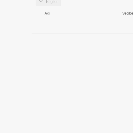
Bilgiler
Adı
Vecib