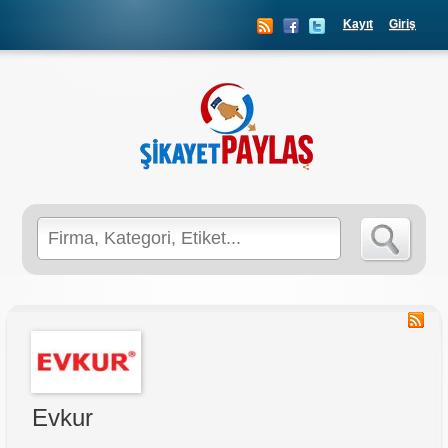
Kayıt
Giriş
Search
for:
Evkur