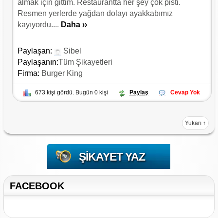
almak için gittim. Restaurantta her şey çok pisti.
Resmen yerlerde yağdan dolayı ayakkabımız
kayıyordu....
Daha ››
Paylaşan:
Sibel
Paylaşanın:
Tüm Şikayetleri
Firma:
Burger King
673 kişi gördü. Bugün 0 kişi
Paylaş
Cevap Yok
Yukarı ↑
ŞIKAYET YAZ
FACEBOOK