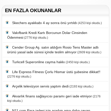
EN FAZLA OKUNANLAR
Skechers ayakkabı 4 ay sonra önü yırtıldı
(4253 kişi okudu.)
Vakıfbank Kredi Kartı Borcunun Dolar Cinsinden
Ödenmesi
(2776 kişi okudu.)
Cender Group Aş. satın aldığım Rosio Tens Master adlı
ürünü yasal iade süresi içinde teslim almıyor
(2609 kişi okudu.)
Turkcell Superonline cayma hakkı
(2450 kişi okudu.)
Life Express Fitness Çorlu Hismar üstü şubesine dikkat!!
(2276 kişi okudu.)
Arçelik televizyon servis yaptım dedi
(2193 kişi okudu.)
Akvarlık finans sağlayıcısı paramı geri iade etmiyor
(2176
kişi okudu.)
N11.com Para iadesi için aradım ama daha cevap