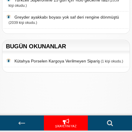
Turkcell Superonline 15 gün için %50 gecikme faizi
(2059
kişi okudu.)
Greyder ayakkabı boyası yok saf deri rengine dönmüştü
(2039 kişi okudu.)
BUGÜN OKUNANLAR
Kütahya Porselen Kargoya Verilmeyen Sipariş
(1 kişi okudu.)
Hakkımızda
/
Firma Adres Bulma
/
Yardım
/
Bize Yazın