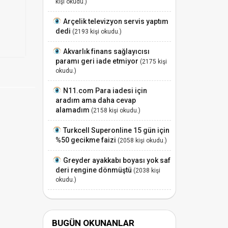
kişi okudu.)
Arçelik televizyon servis yaptım
dedi
(2193 kişi okudu.)
Akvarlık finans sağlayıcısı
paramı geri iade etmiyor
(2175 kişi
okudu.)
N11.com Para iadesi için
aradım ama daha cevap
alamadım
(2158 kişi okudu.)
Turkcell Superonline 15 gün için
%50 gecikme faizi
(2058 kişi okudu.)
Greyder ayakkabı boyası yok saf
deri rengine dönmüştü
(2038 kişi
okudu.)
BUGÜN OKUNANLAR